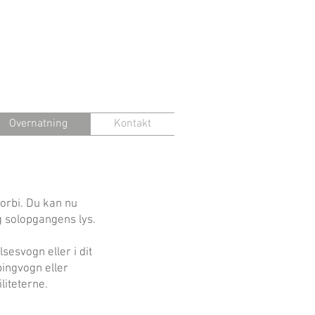
Overnatning
Kontakt
orbi. Du kan nu
 solopgangens lys.
sesvogn eller i dit
pingvogn eller
liteterne.