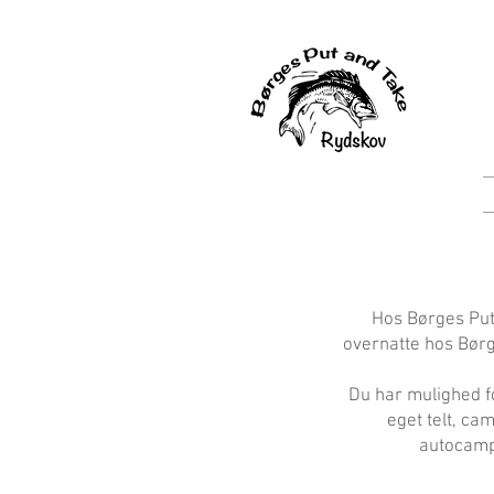
Hos Børges Put 
overnatte hos Børg
Du har mulighed for
eget telt, ca
autocamper