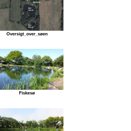
Oversigt_over_søen
Fiskesø