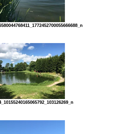
6580044768411_1772452700055666688_n
4_10155240165065792_103126269_n