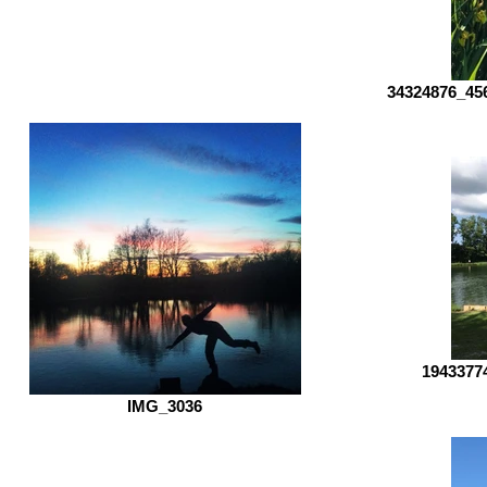
34324876_45
1943377
IMG_3036