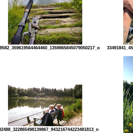
9582_359619564464460_1359865845079050217_o
33491841_45
02488_322865498139867_943216744223481813_n