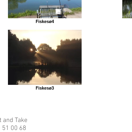
Fiskesø4
Fiskesø3
t and Take
0 51 00 68