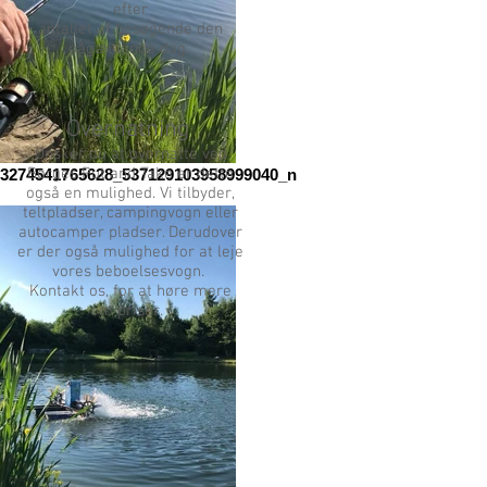
efter
antallet af besøgende den
pågældende dag.
Overnatning
Ønsker du at overnatte ved
Børges Put and Take er dette
3274541765628_537129103958999040_n
også en mulighed. Vi tilbyder,
teltpladser, campingvogn eller
autocamper pladser. Derudover
er der også mulighed for at leje
vores beboelsesvogn.
Kontakt os, for at høre mere
om priser.