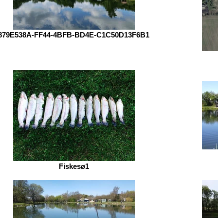
879E538A-FF44-4BFB-BD4E-C1C50D13F6B1
Fiskesø1