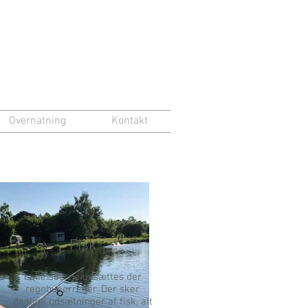
Overnatning
Kontakt
Fisk
I alle søerne udsættes der
regnbueørreder. Der sker
daglige udsætninger af fisk, alt