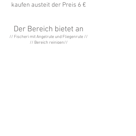
kaufen austeit der Preis 6 €
Der Bereich bietet an
// Fischeri mit Angelrute und Fliegenrute //
// Bereich reinigen//
// Pavillons bei schlechtem Wetter //
// Bei dem längeren duaernd Aufenthalt ist es
möglich die Fische einzufrieren//
Und noch mehr….
Notiz
Vermietung von Zeltplätzen,
Wohnmobilstellplätzen u
Wohnwagenstellplätze erfordern den Kauf
eines Angelscheins.
Bitte kontaktieren Sie uns,
wenn Sie ein Angebot für Ihre
nächste Veranstaltung